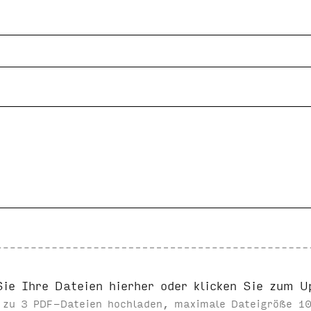
Sie Ihre Dateien hierher oder klicken Sie zum U
s zu 3 PDF-Dateien hochladen, maximale Dateigröße 10