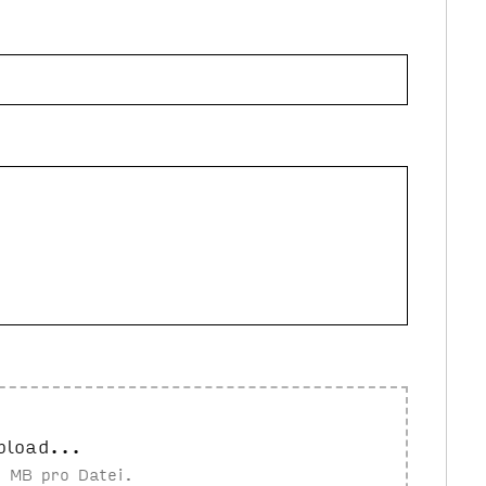
pload...
 MB pro Datei.