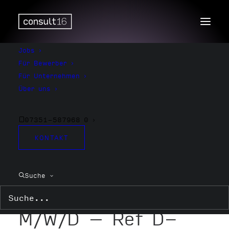
Jobs
Für Bewerber
Für Unternehmen
Im Auftrag unseres Mandanten, einem
Über uns
internationalen Luftfahrtzulieferer für
Avionik und Kabinenintegration mit Sitz
07351-587968 0
in Laupheim suchen wir im Rahmen der
ANÜ
KONTAKT
Mitarbeiter
Suche
Elektromontage |
M/W/D – Ref D-