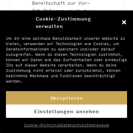
Bereitschaft zur Vor-
Ort-Präsenz sowie zu
einer flexiblen und
Cookie-Zustimmung
teamorientierten
verwalten
Arbeitszeitgestaltung
Um dir eine optimale Benutzbarkeit unserer Website zu
(Homeoffice nach
bieten, verwenden wir Technologien wie Cookies, um
Abstimmung möglich)
Geräteinformationen zu speichern und/oder darauf
zuzugreifen. Wenn du diesen Technologien zustimmst,
können wir Daten wie das Surfverhalten oder eindeutige
Unsere Leistungen /
IDs auf dieser Website verarbeiten. Wenn du deine
Zustimmung nicht erteilst oder zurückziehst, können
Rahmenbedingungen:
bestimmte Merkmale und Funktionen beeinträchtigt
werden.
Gehalt: ab 31,77 €
Akzeptieren
brutto / Std., je nach
Qualifikation und
Einstellungen ansehen
Berufserfahrung
Cookie-Richtlinie
Datenschutz
Impressum
Urlaub: bis zu 30 Tage