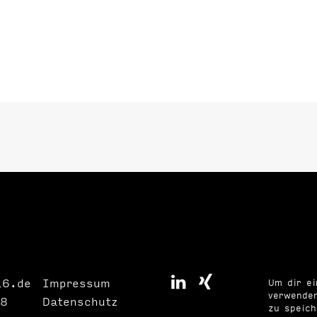
16.de
Impressum
Um dir ei
verwenden
8
Datenschutz
zu speic