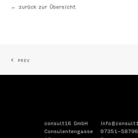
zurück zur Übersicht
PREV
consult16 GmbH
info@consult
Consulentengasse
07351-58796