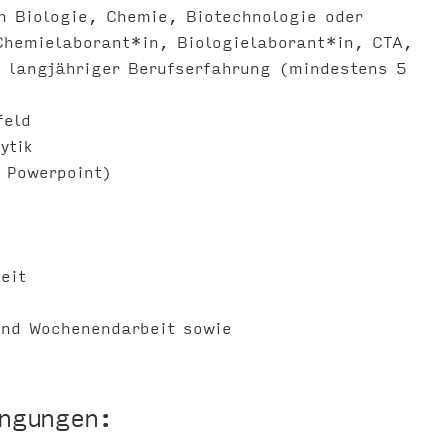
 Biologie, Chemie, Biotechnologie oder
Chemielaborant*in, Biologielaborant*in, CTA,
t langjähriger Berufserfahrung (mindestens 5
feld
ytik
 Powerpoint)
eit
und Wochenendarbeit sowie
ingungen: