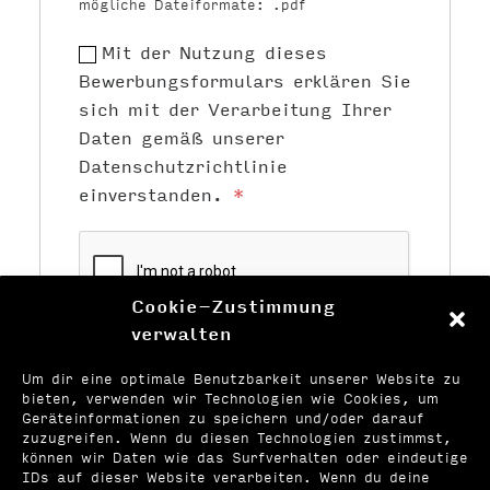
mögliche Dateiformate: .pdf
Mit der Nutzung dieses
Bewerbungsformulars erklären Sie
sich mit der Verarbeitung Ihrer
Daten gemäß unserer
Datenschutzrichtlinie
einverstanden.
*
Cookie-Zustimmung
verwalten
Um dir eine optimale Benutzbarkeit unserer Website zu
bieten, verwenden wir Technologien wie Cookies, um
Geräteinformationen zu speichern und/oder darauf
zuzugreifen. Wenn du diesen Technologien zustimmst,
können wir Daten wie das Surfverhalten oder eindeutige
IDs auf dieser Website verarbeiten. Wenn du deine
zurück zur Übersicht