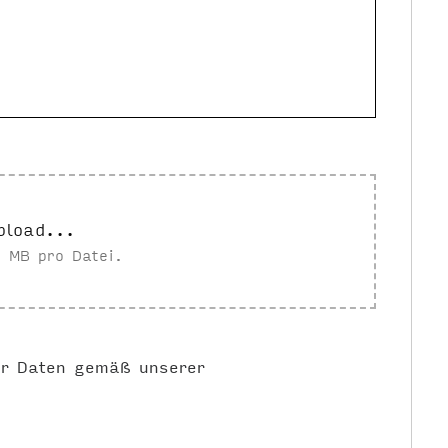
pload...
 MB pro Datei.
er Daten gemäß unserer