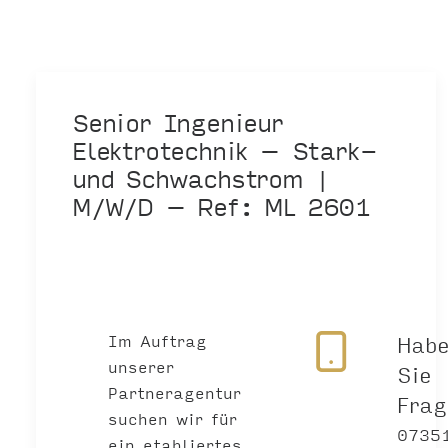
Senior Ingenieur
Elektrotechnik – Stark-
und Schwachstrom |
M/W/D – Ref: ML 2601
Im Auftrag
Hab
unserer
Sie
Partneragentur
Fra
suchen wir für
0735
ein etabliertes