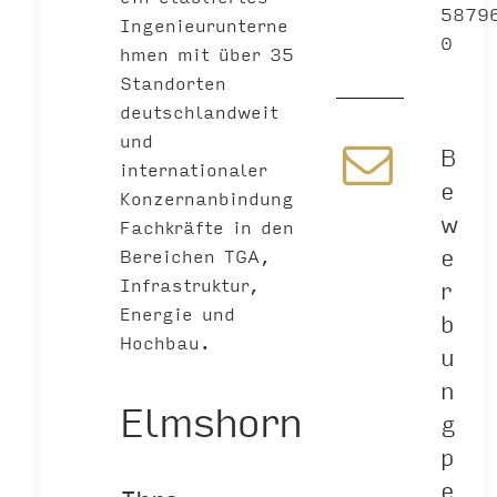
5879
Ingenieurunterne
0
hmen mit über 35
Standorten
deutschlandweit
und
B
internationaler
e
Konzernanbindung
w
Fachkräfte in den
e
Bereichen TGA,
Infrastruktur,
r
Energie und
b
Hochbau.
u
n
Elmshorn
g
p
e