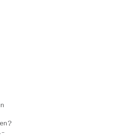
en
gen?
1-