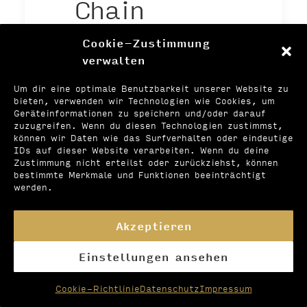
Chain
Management
Cookie-Zustimmung
verwalten
Ihre Aufgaben:
Um dir eine optimale Benutzbarkeit unserer Website zu
bieten, verwenden wir Technologien wie Cookies, um
Geräteinformationen zu speichern und/oder darauf
zuzugreifen. Wenn du diesen Technologien zustimmst,
In Ihrer neuen Rolle
können wir Daten wie das Surfverhalten oder eindeutige
übernehmen Sie die
IDs auf dieser Website verarbeiten. Wenn du deine
Zustimmung nicht erteilst oder zurückziehst, können
Verantwortung für die
bestimmte Merkmale und Funktionen beeinträchtigt
globalen Supply-Chain-
werden.
Aktivitäten für
zugekaufte
Akzeptieren
Marktprodukte, die
Boehringers
Einstellungen ansehen
Prüfpräparate (IMPs) in
Cookie-Richtlinie
Datenschutz
Impressum
nationalen und