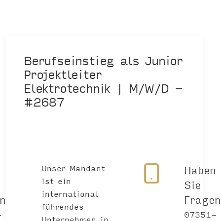
Berufseinstieg als Junior
Projektleiter
Elektrotechnik | M/W/D -
#2687
n
Unser Mandant
Haben
ist ein
Sie
international
en?
Frage
führendes
-
07351-
Unternehmen in