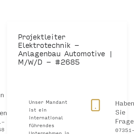
Projektleiter
Elektrotechnik -
Anlagenbau Automotive |
M/W/D - #2685
en
Unser Mandant
Habe
ist ein
Sie
gen?
international
Frag
1-
führendes
68
07351
Unternehmen in