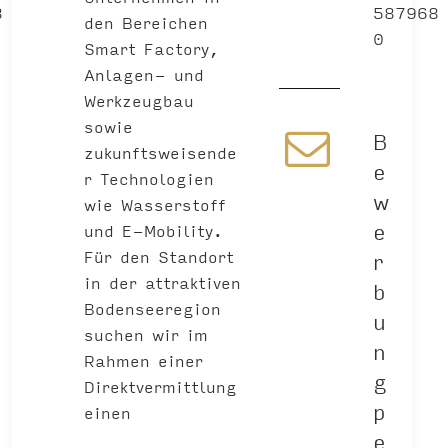
8
587968
den Bereichen
0
Smart Factory,
Anlagen- und
Werkzeugbau
sowie
B
zukunftsweisende
e
r Technologien
w
wie Wasserstoff
e
und E-Mobility.
Für den Standort
r
in der attraktiven
b
Bodenseeregion
u
suchen wir im
n
Rahmen einer
g
Direktvermittlung
p
einen
e