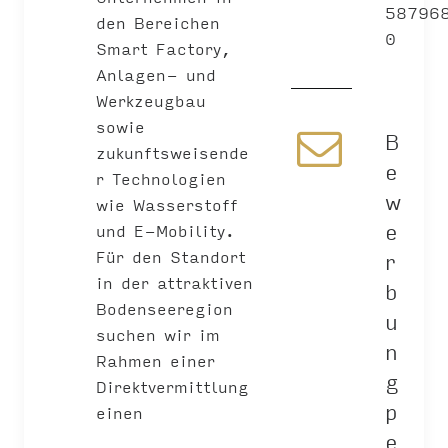
58796
den Bereichen
0
Smart Factory,
Anlagen- und
Werkzeugbau
sowie
B
zukunftsweisende
e
r Technologien
w
wie Wasserstoff
e
und E-Mobility.
Für den Standort
r
in der attraktiven
b
Bodenseeregion
u
suchen wir im
n
Rahmen einer
g
Direktvermittlung
p
einen
e