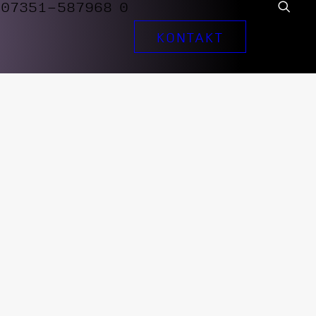
07351-587968 0
KONTAKT