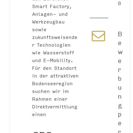
0
Smart Factory,
Anlagen- und
Werkzeugbau
sowie
B
zukunftsweisende
e
r Technologien
w
wie Wasserstoff
e
und E-Mobility.
Für den Standort
r
in der attraktiven
b
Bodenseeregion
u
suchen wir im
n
Rahmen einer
g
Direktvermittlung
p
einen
e
r