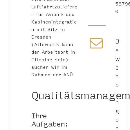
5879
Luftfahrtzuliefere
0
r für Avionik und
Kabinenintegratio
n mit Sitz in
Dresden
B
(Alternativ kann
e
der Arbeitsort in
w
Gilching sein)
e
suchen wir im
Rahmen der ANÜ
r
b
Qualitätsmanagem
u
n
g
Ihre
p
Aufgaben:
e