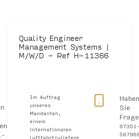
Quality Engineer
Management Systems |
M/W/D - Ref H-11366
Im Auftrag
Habe
unseres
en
Sie
Mandanten,
Frag
einem
gen?
07351
internationalen
58796
1-
Luftfahrtzuliefere