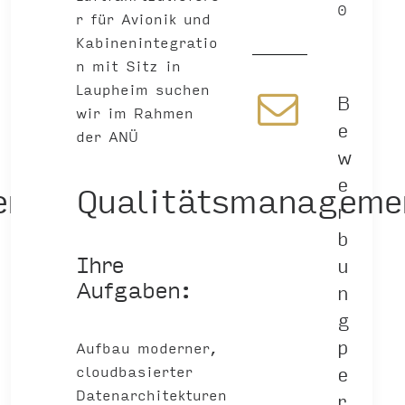
0
r für Avionik und
Kabinenintegratio
n mit Sitz in
Laupheim suchen
B
wir im Rahmen
e
der ANÜ
w
e
ent
Qualitätsmanageme
r
b
Ihre
u
Aufgaben:
n
g
p
Aufbau moderner,
e
cloudbasierter
Datenarchitekturen
r