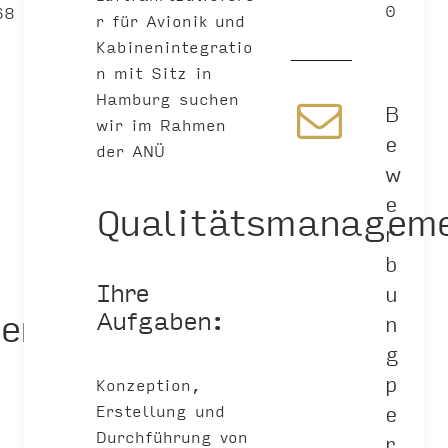
0
68
r für Avionik und
Kabinenintegratio
n mit Sitz in
Hamburg suchen
B
wir im Rahmen
e
der ANÜ
w
e
Qualitätsmanagem
r
b
Ihre
u
ent
Aufgaben:
n
g
p
Konzeption,
e
Erstellung und
Durchführung von
r