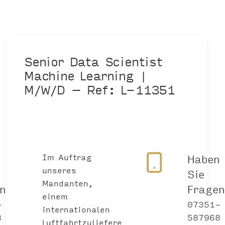
Senior Data Scientist
Machine Learning |
M/W/D – Ref: L-11351
n
Im Auftrag
Haben
unseres
Sie
Mandanten,
en?
Frage
einem
-
07351-
internationalen
8
587968
Luftfahrtzuliefere