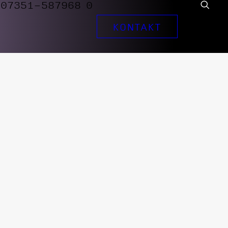
07351-587968 0
KONTAKT