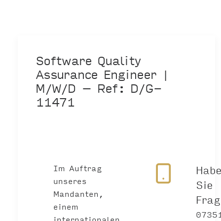
Software Quality
Assurance Engineer |
M/W/D – Ref: D/G-
11471
Im Auftrag
Hab
unseres
Sie
Mandanten,
Fra
einem
0735
internationalen