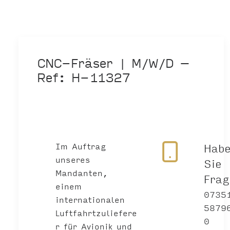
CNC-Fräser | M/W/D –
Ref: H-11327
Im Auftrag
Hab
unseres
Sie
Mandanten,
Fra
einem
0735
internationalen
5879
Luftfahrtzuliefere
0
r für Avionik und