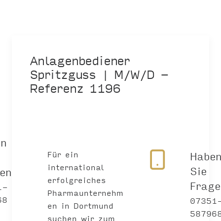
Anlagenbediener
Spritzguss | M/W/D -
Referenz 1196
en
Für ein
Habe
international
Sie
gen?
erfolgreiches
Frag
1-
Pharmaunternehm
68
07351
en in Dortmund
58796
suchen wir zum