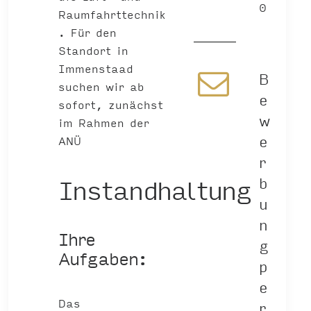
0
Raumfahrttechnik
. Für den
Standort in
Immenstaad
B
suchen wir ab
e
sofort, zunächst
w
im Rahmen der
e
ANÜ
r
Instandhaltung
b
u
n
Ihre
g
Aufgaben:
p
e
Das
r