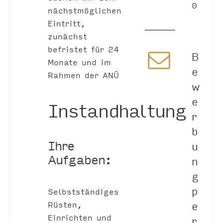
0
nächstmöglichen
Eintritt,
zunächst
befristet für 24
B
Monate und im
e
Rahmen der ANÜ
w
e
Instandhaltung
r
b
Ihre
u
Aufgaben:
n
g
p
Selbstständiges
e
Rüsten,
Einrichten und
r