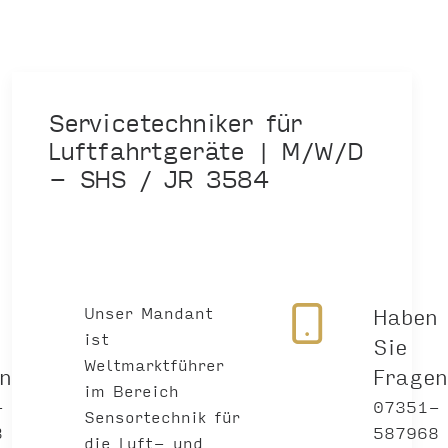
Servicetechniker für
Luftfahrtgeräte | M/W/D
- SHS / JR 3584
n
Unser Mandant
Haben
ist
Sie
Weltmarktführer
en?
Frage
im Bereich
-
07351-
Sensortechnik für
8
587968
die Luft- und