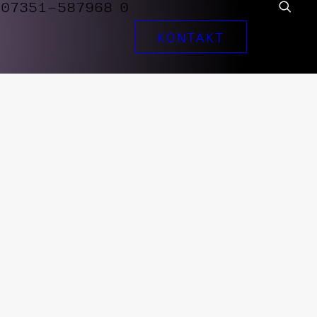
07351-587968 0
KONTAKT