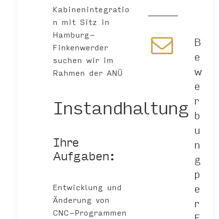
Kabinenintegratio
n mit Sitz in
Hamburg-
B
Finkenwerder
e
suchen wir im
w
Rahmen der ANÜ
e
Instandhaltung
r
b
u
Ihre
n
Aufgaben:
g
p
e
Entwicklung und
Änderung von
r
CNC-Programmen
E