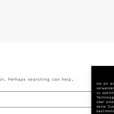
or. Perhaps searching can help.
Um dir ei
verwenden
zu speic
Technolog
oder eind
deine Zus
bestimmt