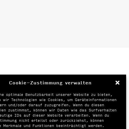
Cookie-Zustimmung verwalten
ne optimale Benutzbarkeit unserer Website zu bieten,
 wir Technologien wie Cookies, um Geräteinformationen
hern und/oder darauf zuzugreifen. Wenn du diesen
ien zustimmst, können wir Daten wie das Surfverhalten
eutige IDs auf dieser Website verarbeiten. Wenn du
timmung nicht erteilst oder zurückziehst, können
e Merkmale und Funktionen beeinträchtigt werden.