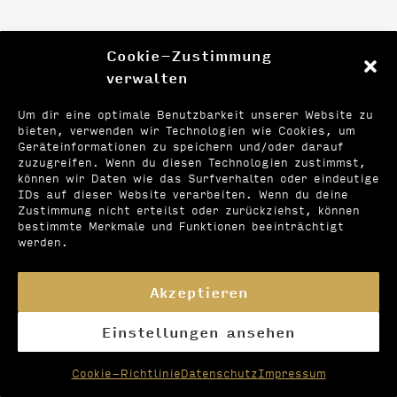
Cookie-Zustimmung
verwalten
Um dir eine optimale Benutzbarkeit unserer Website zu
bieten, verwenden wir Technologien wie Cookies, um
Nichts gefunden...
Geräteinformationen zu speichern und/oder darauf
zuzugreifen. Wenn du diesen Technologien zustimmst,
können wir Daten wie das Surfverhalten oder eindeutige
IDs auf dieser Website verarbeiten. Wenn du deine
It seems we can’t find what you’re
Zustimmung nicht erteilst oder zurückziehst, können
bestimmte Merkmale und Funktionen beeinträchtigt
looking for. Perhaps searching can help.
werden.
Akzeptieren
Einstellungen ansehen
Cookie-Richtlinie
Datenschutz
Impressum